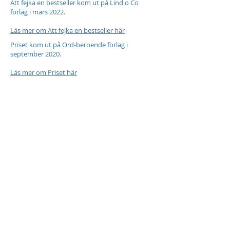
Att fejka en bestseller kom ut på Lind o Co
förlag i mars 2022.
Läs mer om Att fejka en bestseller här
Priset kom ut på Ord-beroende förlag i
september 2020.
Läs mer om Priset här
Försoning
kom ut på
Ord-beroende
förlag
i mars 2019.
Läs mer om
Försoning här